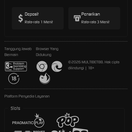
Deposit
Penarikan
Rata-rata 1 Menit
Rata-rata 3 Menit
Tanggung Jawab
Browser Yang
Bermain
Didukung
©2026 MULTIBET88. Hak cipta
dilindungi | 18+
Platform Penyedia Layanan
Slots