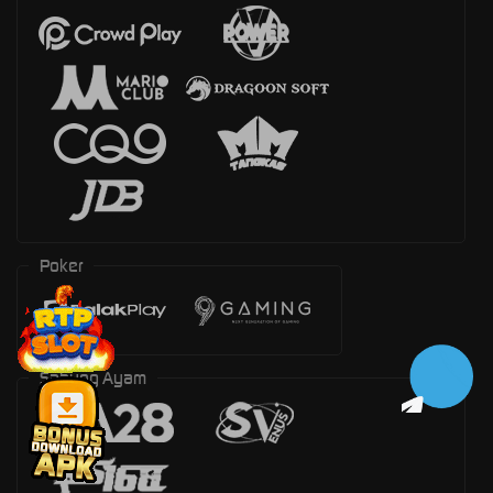
Poker
Sabung Ayam