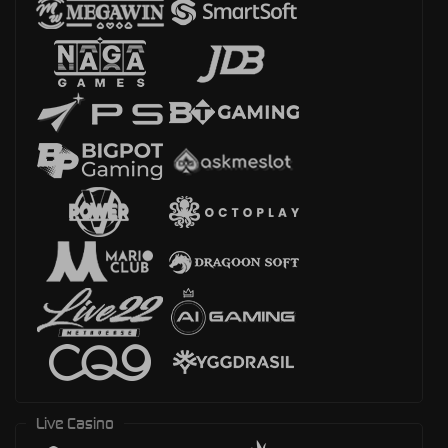
Live Casino