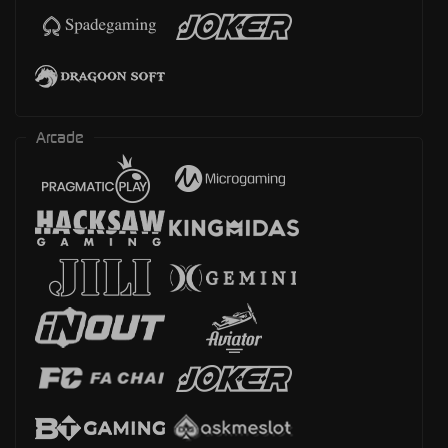
Arcade