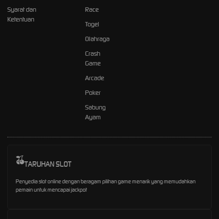
Syarat dan
Race
Ketentuan
Togel
Olahraga
Crash
Game
Arcade
Poker
Sabung
Ayam
TARUHAN SLOT
Penyedia slot online dengan beragam pilihan game menarik yang memudahkan
pemain untuk mencapai jackpot